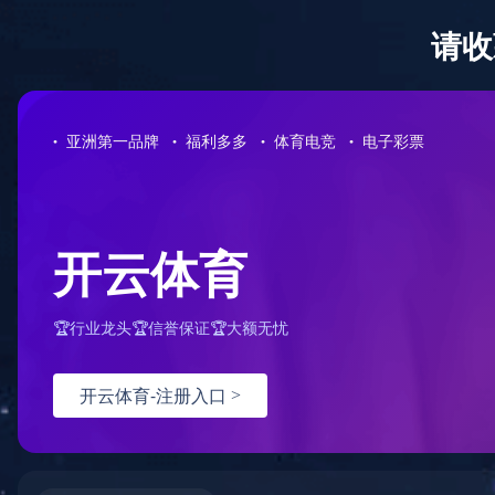
星空官网
星空官网
关于美一
星空官网-星空XI
Language
星空官网