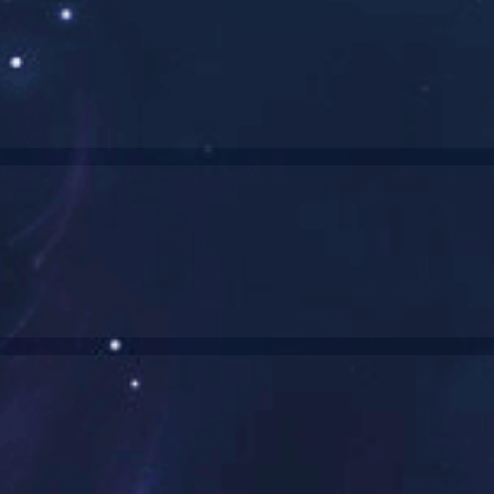
冻干茶块系列(茉莉花茶块、红茶茶块
产品分类：
轻食冻干饮
cyh@localinfiniti
邮箱：
0596-3218
热线电话：
相关产品
分享到