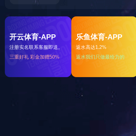
详细信息
冻干茶块系列(茉莉花茶块、红茶茶块、大红袍乌龙茶
去除繁琐。
关键词：
美一食品