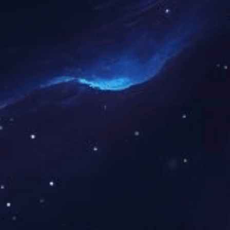
展出的各大婴童、大健康、高端休闲、康养系列产品依旧
山楂条、水果巧克力、婴标牛奶溶豆、奶酪球、酸奶球等
的好评和赞赏。福建美一食品欢迎您的合作！
上一条：
星空官网-星空XINGKONG（中国） 全资子公
0769）审核
下一条：
携手共赢 共创辉煌