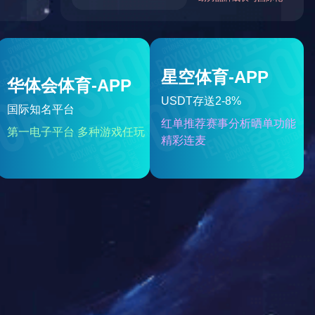
全资子公司--漳州美莱生物科技有限
2022-01-25
公司通过GB 22570辅食营养补充品
标准审核
福建省商务厅厅长黄河明赴美一食品
调研工作
2025-08-06
星空官网-星空XINGKONG（中国）
全资子公司--漳州美莱生物科技有限
2023-12-29
公司一次性通过婴幼儿谷类辅助食品
（GB 10769）审核